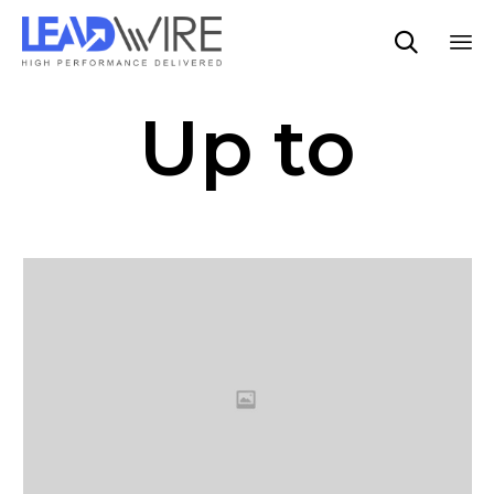

Sk
Up to
to
co