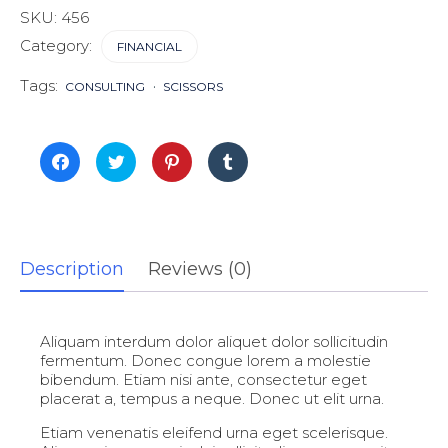
SKU:
456
Category:
FINANCIAL
Tags:
CONSULTING
SCISSORS
Cliquez
Cliquez
Cliquez
Cliquez
pour
pour
pour
pour
partager
partager
partager
partager
sur
sur
sur
sur
Facebook(ouvre
Twitter(ouvre
Pinterest(ouvre
Tumblr(ouvre
dans
dans
dans
dans
une
une
une
une
nouvelle
nouvelle
nouvelle
nouvelle
fenêtre)
fenêtre)
fenêtre)
fenêtre)
Description
Reviews (0)
Aliquam interdum dolor aliquet dolor sollicitudin
fermentum. Donec congue lorem a molestie
bibendum. Etiam nisi ante, consectetur eget
placerat a, tempus a neque. Donec ut elit urna.
Etiam venenatis eleifend urna eget scelerisque.