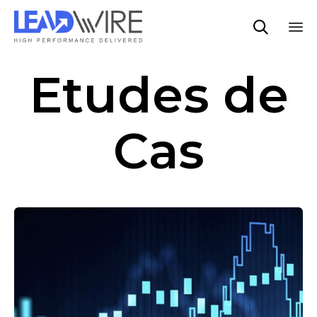

Sk
Etudes de
to
co
Cas