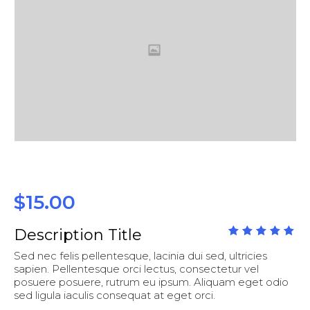
$
15.00
Description Title
out
5.00
Sed nec felis pellentesque, lacinia dui sed, ultricies
of
5
sapien. Pellentesque orci lectus, consectetur vel
posuere posuere, rutrum eu ipsum. Aliquam eget odio
sed ligula iaculis consequat at eget orci.