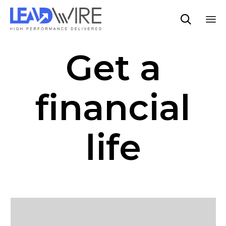

Sk
Get a
to
co
financial
life