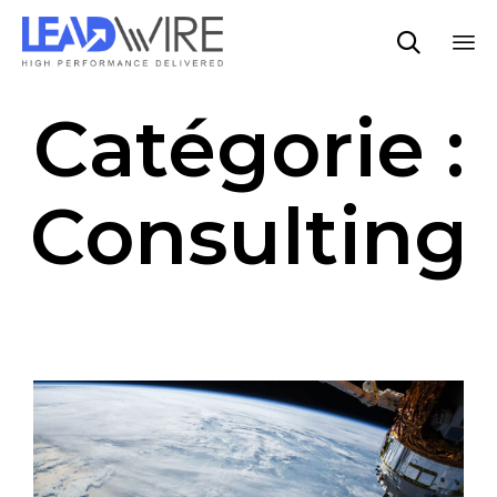

Sk
Catégorie :
to
co
Consulting