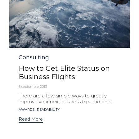
Category
Consulting
How to Get Elite Status on
Business Flights
6 septembre 2013
There are a few simple ways to greatly
improve your next business trip, and one...
Tags
,
AWARDS
READABILITY
Read More