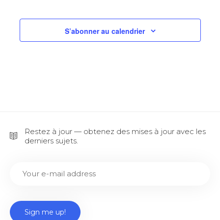
navi
Évè
de
S’abonner au calendrier
vues
Évè
Restez à jour — obtenez des mises à jour avec les
derniers sujets.