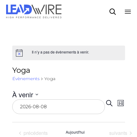

Sk
to
co
Il n’y a pas de évènements à venir.
Yoga
Évènements
Yoga
À venir
Rech
Sélectionnez
Nav
Recherche
Liste
une
date.
de
et
vue
Évènements
Évènements
précédents
Aujourd'hui
suivants